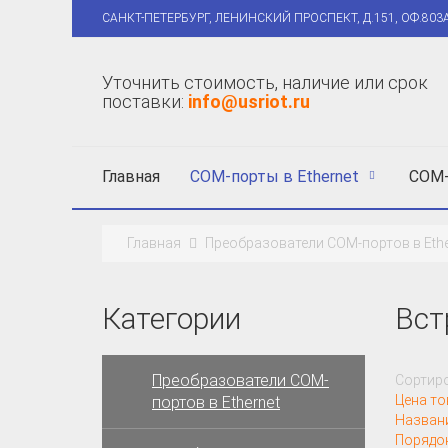
САНКТ-ПЕТЕРБУРГ, ЛЕНИНСКИЙ ПРОСПЕКТ, Д.151, ОФ.803
Уточнить стоимость, наличие или срок
поставки:
info@usriot.ru
Главная
COM-порты в Ethernet
COM-
Главная
Преобразователи COM-портов в Ethe
Категории
Вст
Преобразователи COM-
Сортиро
Цена то
портов в Ethernet
Назван
Порядо