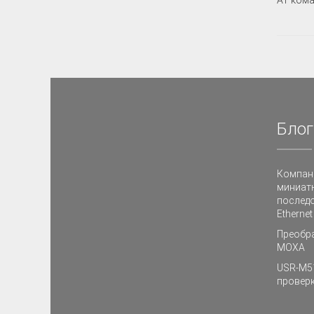
Блог
Компан
миниат
последо
Etherne
Преобра
MOXA
USR-M51
провер