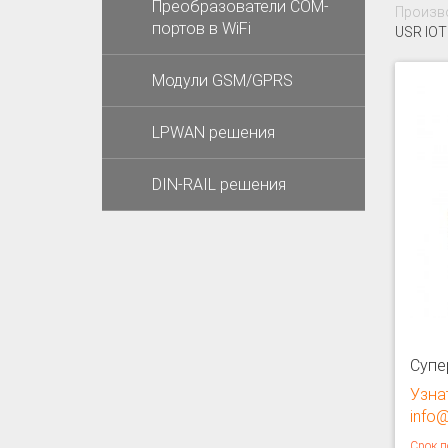
Преобразователи COM-
Произво
портов в WiFi
USR IOT
Модули GSM/GPRS
LPWAN решения
DIN-RAIL решения
Супе
Узна
info@
Срок п