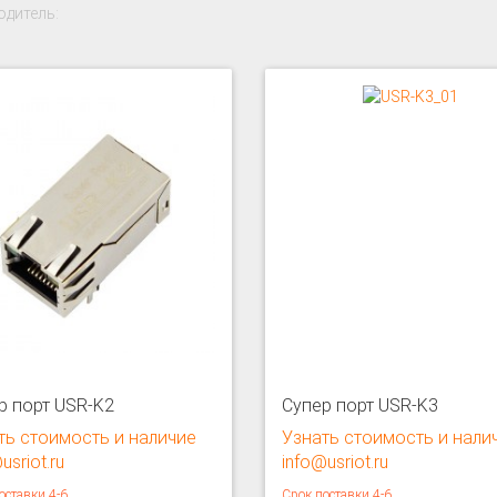
дитель:
р порт USR-K2
Супер порт USR-K3
ть стоимость и наличие
Узнать стоимость и нали
usriot.ru
info@usriot.ru
оставки 4-6
Срок поставки 4-6