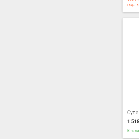
недель
Супе
1 51
В нал