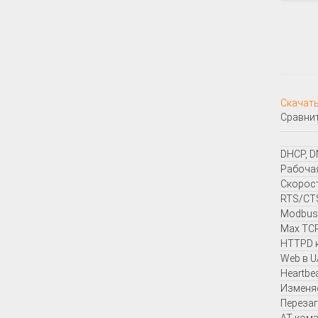
Скачать
Сравнит
DHCP, D
Рабочая
Скорост
RTS/CT
Modbus
Max TCP
HTTPD 
Web в 
Heartbe
Изменя
Перезаг
AT ком