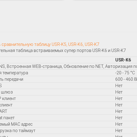
 сравнительную таблицу USR-K5, USR-K6, USR-K7
ельная таблица встраиваемых супер портов USR-K6 и USR-K7
USR-K6
NS, Встроенная WEB-страница, Обновление по NET, Авторизация п
 температура
-20 - 75 °C
ь передачи
600 - 460.
S
Нет
 шлюз
Нет
 клиент
Нет
клиент
Нет
UART
Нет
at пакет
Нет
емый MAC адрес
Нет
рузка по таймаут
Нет
анды
Нет