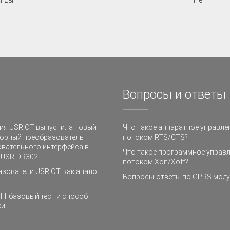
Вопросы и ответы
ия USRIOT выпустила новый
Что такое аппаратное управле
юрный преобразователь
потоком RTS/CTS?
вательного интерфейса в
Что такое программное управ
t USR-DR302
потоком Xon/Xoff?
зователи USRIOT, как аналог
Вопросы-ответы по GPRS мод
1 базовый тест и способ
ки