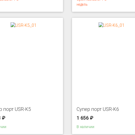
недель
р порт USR-K5
Супер порт USR-K6
8 ₽
1 656 ₽
ичии
В наличии