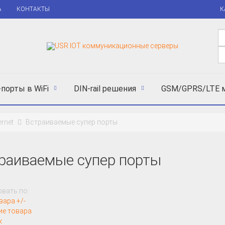
А
КОНТАКТЫ
К
порты в WiFi
DIN-rail решения
GSM/GPRS/LTE 
rnet
Встраиваемые супер порты
раиваемые супер порты
вать по:
вара +/-
ие товара
к