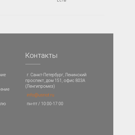
Контакты
ние
г. Санкт-Петербург, Ленинский
проспект, дом 151, офис 803А
(Ленгипромез)
ление
info@usriot.ru
улю
пн-пт / 10:00-17:00