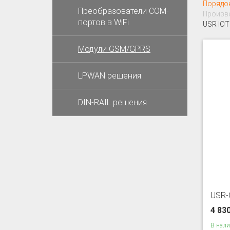
Порядо
Преобразователи COM-
Произво
портов в WiFi
USR IOT
Модули GSM/GPRS
LPWAN решения
DIN-RAIL решения
USR-
4 83
В нал