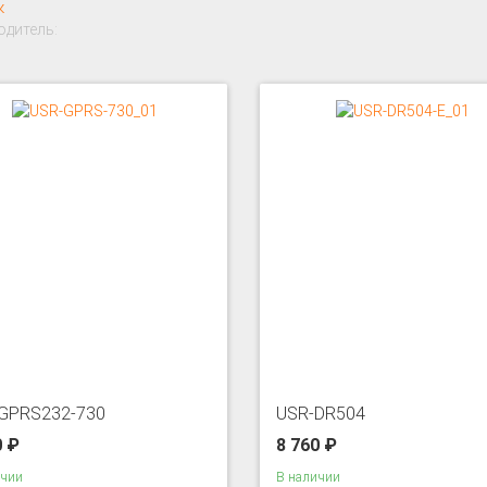
к
дитель:
GPRS232-730
USR-DR504
0 ₽
8 760 ₽
ичии
В наличии