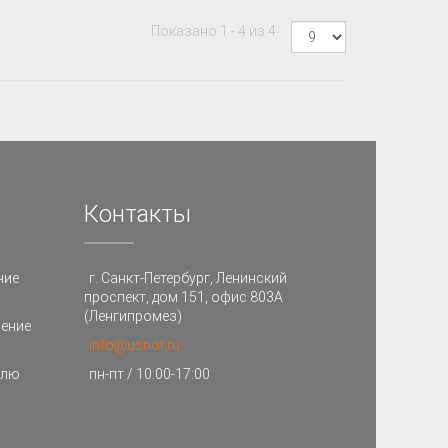
Показано 1 - 4 из 4
Контакты
ние
г. Санкт-Петербург, Ленинский
проспект, дом 151, офис 803А
(Ленгипромез)
ление
info@usriot.ru
улю
пн-пт / 10:00-17:00