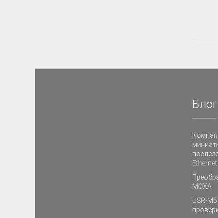
Блог
Компан
миниат
последо
Etherne
Преобра
MOXA
USR-M51
провер