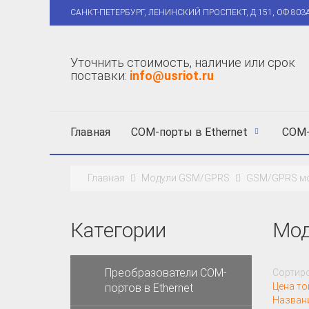
САНКТ-ПЕТЕРБУРГ, ЛЕНИНСКИЙ ПРОСПЕКТ, Д.151, ОФ.803
Уточнить стоимость, наличие или срок
поставки:
info@usriot.ru
Главная
COM-порты в Ethernet
COM-
Главная
Модули GSM/GPRS
GSM/GPRS м
Категории
Мо
Преобразователи COM-
Сортиро
Цена то
портов в Ethernet
Назван