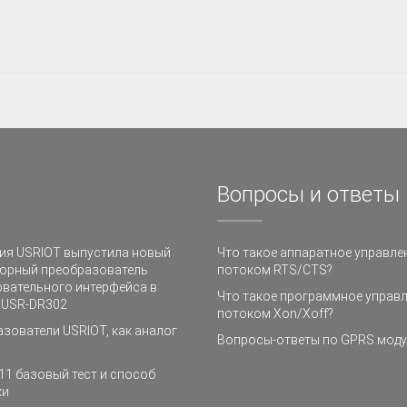
Вопросы и ответы
ия USRIOT выпустила новый
Что такое аппаратное управле
юрный преобразователь
потоком RTS/CTS?
вательного интерфейса в
Что такое программное управ
t USR-DR302
потоком Xon/Xoff?
зователи USRIOT, как аналог
Вопросы-ответы по GPRS мод
1 базовый тест и способ
ки