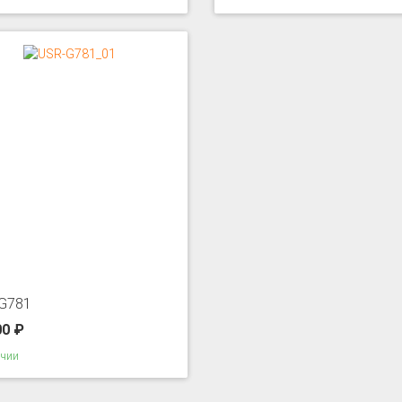
G781
00 ₽
ичии