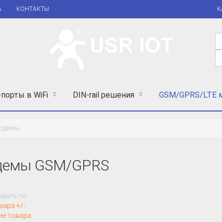
А
КОНТАКТЫ
К
порты в WiFi
DIN-rail решения
GSM/GPRS/LTE 
одемы
демы GSM/GPRS
вать по:
вара +/-
ие товара