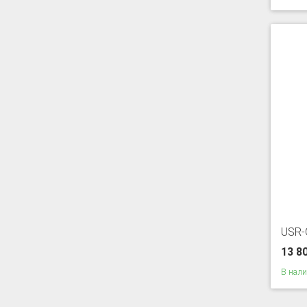
USR-
13 8
В нал